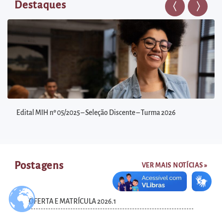
diretamente
Destaques
Anterior
Próxim
à
área
para
realizar
buscas
internas
Acessar
Edital MIH nº 05/2025 – Seleção Discente – Turma 2026
diretamente
as
informações
postas
Postagens
VER MAIS NOTÍCIAS »
no
rodapé
OFERTA E MATRÍCULA 2026.1