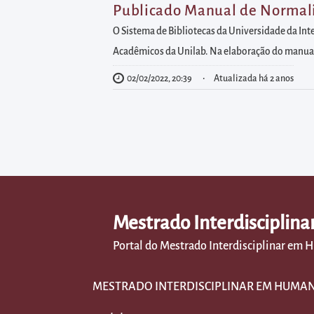
diretamente
Publicado Manual de Normali
à
O Sistema de Bibliotecas da Universidade da Int
área
Acadêmicos da Unilab. Na elaboração do manual, 
para
02/02/2022, 20:39
Atualizada há 2 anos
realizar
buscas
internas
Acessar
diretamente
as
informações
Mestrado Interdisciplin
postas
no
Portal do Mestrado Interdisciplinar em
rodapé
MESTRADO INTERDISCIPLINAR EM HUMAN