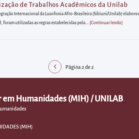
zação de Trabalhos Acadêmicos da Unilab
egração Internacional da Lusofonia Afro-Brasileira (Sibiuni/Unilab) elabo
foram utilizadas as regras estabelecidas pela...
[Continuar lendo
]
Página
2
de 2
ar em Humanidades (MIH) / UNILAB
 Humanidades
IDADES (MIH)