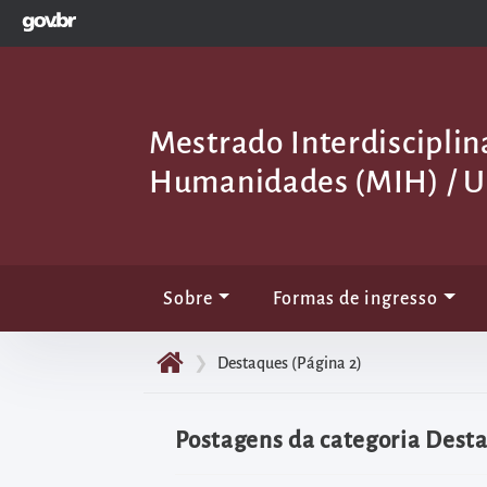
GOVBR
Pular
para
o
início
Mestrado Interdiscipli
do
conteúdo
Humanidades (MIH) / 
principal
da
página
Acessar
Sobre
Formas de ingresso
diretamente
o
❯
Destaques
(Página 2)
menu
principal
Postagens da categoria Dest
Acessar