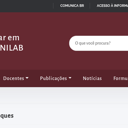
COMUNICA BR
ACESSO À INFOR
IR
PARA
O
nar em
CONTEÚDO
UNILAB
Docentes
Publicações
Notícias
Formu
aques